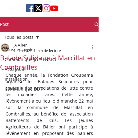
Post
Tous les posts
JA Allier
Tous les posts
1 juin 2022
1 min de lecture
Balade Solidaire à Marcillat en
Communiqué JA + FNSEA
Combrailles
Actu JA03
Chaque année, la Fondation Groupama 
Installation
organise les Balades Solidaires pour 
soutenir des associations de lutte contre 
Communiqué DDT
les maladies rares. Cette année, 
l’évènement a eu lieu le 
dimanche 22 mai 
sur la commune de Marcillat en 
Combrailles, au bénéfice de l’association 
Battements de Cils. Les Jeunes 
Agriculteurs de l’Allier ont participé à 
l’événement en proposant des paniers 