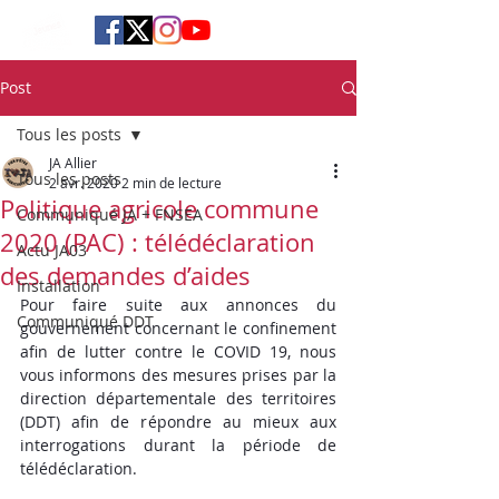
Post
Tous les posts
JA Allier
Tous les posts
2 avr. 2020
2 min de lecture
Politique agricole commune
Communiqué JA + FNSEA
2020 (PAC) : télédéclaration
Actu JA03
des demandes d’aides
Installation
Pour faire suite aux annonces du 
Communiqué DDT
gouvernement concernant le confinement 
afin de lutter contre le COVID 19, nous 
vous informons des mesures prises par la 
direction départementale des territoires 
(DDT) afin de répondre au mieux aux 
interrogations durant la période de 
télédéclaration.