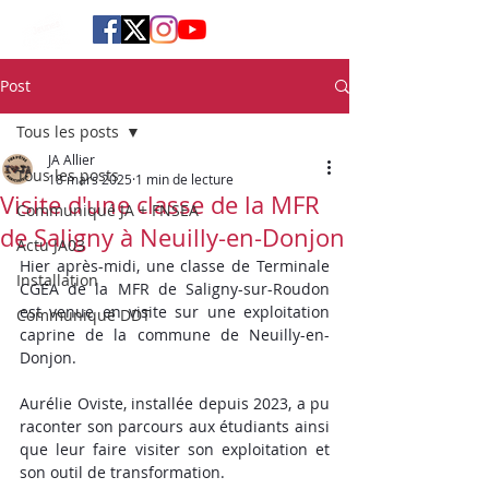
Post
Tous les posts
JA Allier
Tous les posts
18 mars 2025
1 min de lecture
Visite d'une classe de la MFR
Communiqué JA + FNSEA
de Saligny à Neuilly-en-Donjon
Actu JA03
Hier après-midi, une classe de Terminale 
Installation
CGEA de la MFR de Saligny-sur-Roudon 
est venue en visite sur une exploitation 
Communiqué DDT
caprine de la commune de Neuilly-en-
Donjon.
Aurélie Oviste, installée depuis 2023, a pu 
raconter son parcours aux étudiants ainsi 
que leur faire visiter son exploitation et 
son outil de transformation.