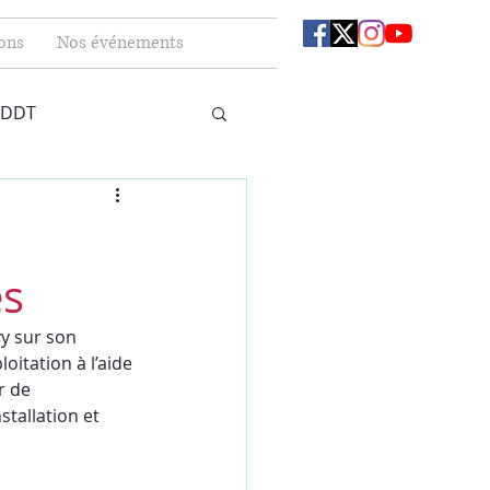
ons
Nos événements
 DDT
es
y sur son 
itation à l’aide 
r de 
tallation et 