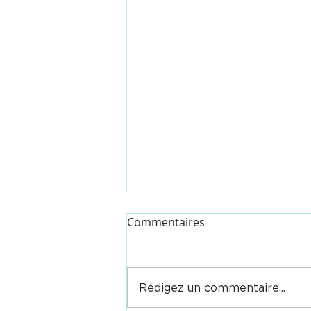
Maîtrisez l'art du chien de
Commentaires
troupeau : Les formations
2026 sont lancées !
Vous souhaitez gagner en
efficacité sur votre exploitation
Rédigez un commentaire...
et travailler en parfaite
harmonie avec votre