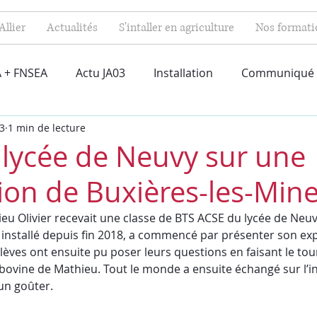
Allier
Actualités
S'intaller en agriculture
Nos formati
 + FNSEA
Actu JA03
Installation
Communiqué
23
1 min de lecture
u lycée de Neuvy sur une
tion de Buxières-les-Min
ieu Olivier recevait une classe de BTS ACSE du lycée de Neuv
 installé depuis fin 2018, a commencé par présenter son explo
èves ont ensuite pu poser leurs questions en faisant le tou
t bovine de Mathieu. Tout le monde a ensuite échangé sur l’ins
’un goûter.