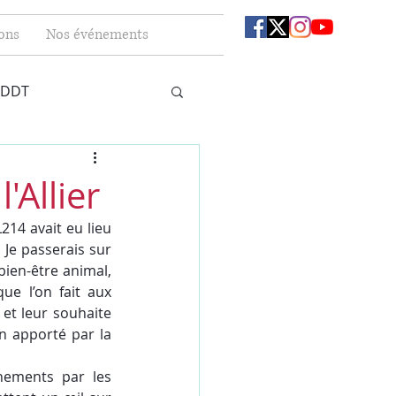
ons
Nos événements
 DDT
'Allier
14 avait eu lieu 
 Je passerais sur 
ien-être animal, 
e l’on fait aux 
et leur souhaite 
n apporté par la 
nements par les 