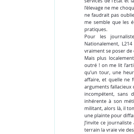
services de l’Etat et 
l’élevage ne me choque
ne faudrait pas oublie
me semble que les él
pratiques. 
Pour les journalis
Nationalement, L214
vraiment se poser de qu
Mais plus localement,
outré ! on me lit l’art
qu’un tour, une heure
affaire, et quelle ne
arguments fallacieux d
incompétent, sans do
inhérente à son métie
militant, alors là, il
une plainte pour diff
J’invite ce journalist
terrain la vraie vie de