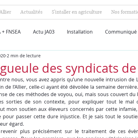
Allier
Actualités
S'intaller en agriculture
Nos formati
 + FNSEA
Actu JA03
Installation
Communiqué
020
2 min de lecture
ueule des syndicats de l
e nous, vous avez appris qu’une nouvelle intrusion de L2
 de l’Allier, celle-ci ayant été dévoilée la semaine dernière.
ense de ces méthodes de voyou, oui, mais sous couvert du b
s sorties de son contexte, pour expliquer tout le mal qu
out mon soutien aux éleveurs concernés par cette infamie, 
our passer cette dure injustice. Et je sais tout le soutie
 leur égard.
 revenir plus précisément sur le traitement de ces évè