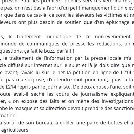
la presse. Pour les premiers, que les services vétérinaires j
 pas, on n’est pas à l’abri d’un petit manquement d’un éleve
r que dans ce cas-là, ce sont les éleveurs les victimes et non
eveurs ont plus besoin de soutien que d’un épluchage en
tes, le traitement médiatique de ce non-évènement 
 inonde de communiqués de presse les rédactions, on r
estions, ça fait le buzz, parfait !
 le traitement de l’information par la presse locale m’a 
icle diffusé sur internet sur le sujet et là je dois dire que 
 avant, j’avais lu sur le net la pétition en ligne de L214 t
 fût pas ma surprise, d’entendre mot pour mot, quasi à la v
e L214 repris par le journaliste. De deux choses l’une, soit c
ute avait-il séché les cours de journalisme expliquant
r, « on expose des faits et on mène des investigations »
 tombe le masque et sa direction devrait prendre des sanctions
amation.
e à sortir de son bureau, à enfiler une paire de bottes et à 
s agriculteurs.