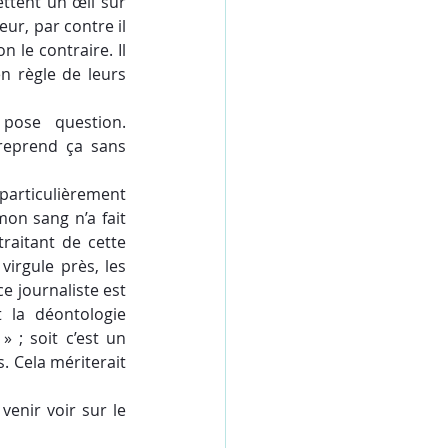
ettent un œil sur 
ur, par contre il 
 le contraire. Il 
 règle de leurs 
pose question. 
eprend ça sans 
particulièrement 
mon sang n’a fait 
raitant de cette 
irgule près, les 
e journaliste est 
 la déontologie 
 ; soit c’est un 
. Cela mériterait 
venir voir sur le 