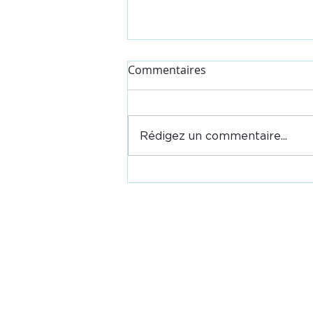
Varenne agricole de l'eau et
Commentaires
du changement climatique
Consultez le communiqué de
presse "Varenne agricole de
Rédigez un commentaire...
l'eau et du changement
climatique : vers une réforme
globale de la gestion des...
Jeunes Agriculteurs de l'Allie
17 Rue Georges Rougeron
03400 YZEURE
04 70 48 22 85
06 76 99 71 02 - Syndical - F