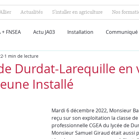
Allier
Actualités
S'intaller en agriculture
Nos formati
 + FNSEA
Actu JA03
Installation
Communiqué
22
1 min de lecture
de Durdat-Larequille en v
eune Installé
Mardi 6 décembre 2022, Monsieur Ba
reçu sur son exploitation la classe de
professionnelle CGEA du lycée de Durd
Monsieur Samuel Giraud était aussi p