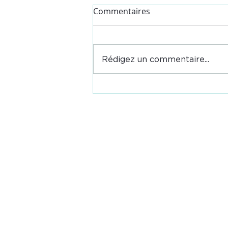
Commentaires
Rédigez un commentaire...
Visite du CFA CFPPA de
Neuvy sur l'exploitation de
Flavian Meunier à Yzeure
Jeunes Agriculteurs de l'Allie
17 Rue Georges Rougeron
03400 YZEURE
04 70 48 22 85
06 76 99 71 02 - Syndical - F
Evènement - Installation
07 85 73 08 34 - Comptabilit