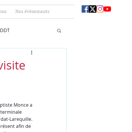
ons
Nos événements
 DDT
isite
ptiste Monce a 
 terminale 
at-Larequille. 
résent afin de 