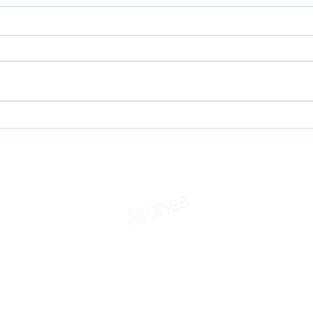
Intervention sur
La M
l'installation au lycée
sur l
agricole de Neuvy
Séba
r
ormation -
é - Facturation