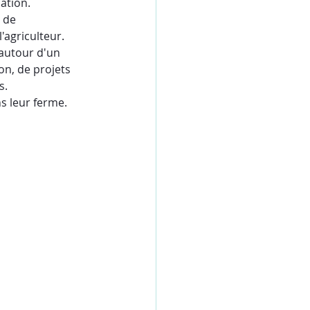
ation. 
 de 
'agriculteur. 
autour d'un 
on, de projets 
s. 
s leur ferme.