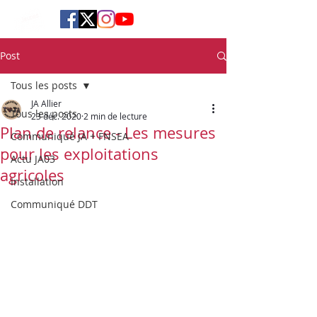
Post
Tous les posts
JA Allier
Tous les posts
23 déc. 2020
2 min de lecture
Plan de relance - Les mesures
Communiqué JA + FNSEA
pour les exploitations
Actu JA03
agricoles
Installation
Communiqué DDT